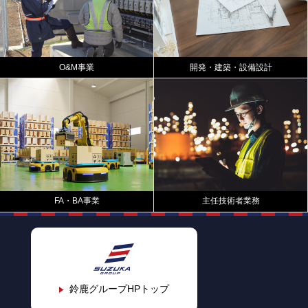
O&M事業
開発・建築・設備設計
FA・BA事業
主任技術者業務
鈴鹿グループHPトップ